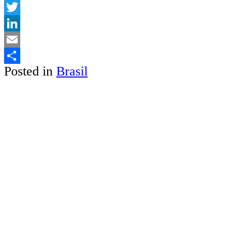
WhatsApp
Twitter
LinkedIn
Email
Posted in
Brasil
Share