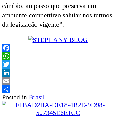
câmbio, ao passo que preserva um
ambiente competitivo salutar nos termos
da legislação vigente”.
Facebook
WhatsApp
Twitter
LinkedIn
Email
Posted in
Brasil
Share