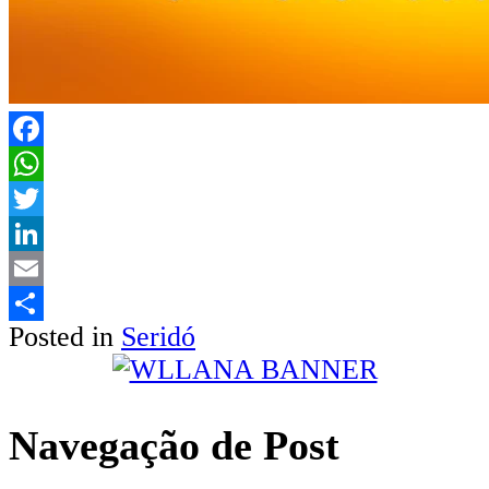
Facebook
WhatsApp
Twitter
LinkedIn
Email
Posted in
Seridó
Share
Navegação de Post