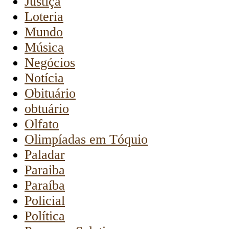
Justiça
Loteria
Mundo
Música
Negócios
Notícia
Obituário
obtuário
Olfato
Olimpíadas em Tóquio
Paladar
Paraiba
Paraíba
Policial
Política