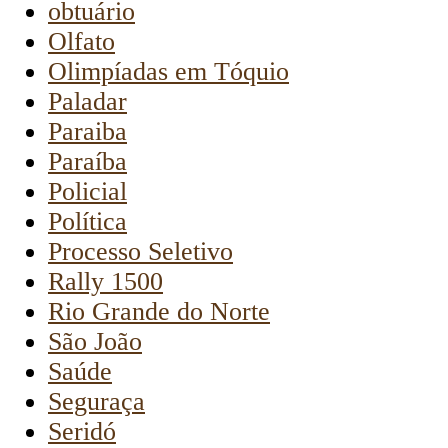
obtuário
Olfato
Olimpíadas em Tóquio
Paladar
Paraiba
Paraíba
Policial
Política
Processo Seletivo
Rally 1500
Rio Grande do Norte
São João
Saúde
Seguraça
Seridó