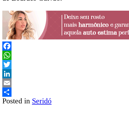
Facebook
WhatsApp
Twitter
LinkedIn
Email
Posted in
Seridó
Share