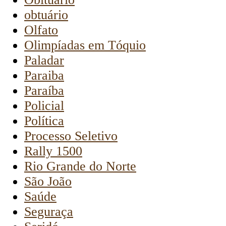
obtuário
Olfato
Olimpíadas em Tóquio
Paladar
Paraiba
Paraíba
Policial
Política
Processo Seletivo
Rally 1500
Rio Grande do Norte
São João
Saúde
Seguraça