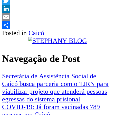
WhatsApp
Twitter
LinkedIn
Email
Posted in
Caicó
Share
Navegação de Post
Secretária de Assistência Social de
Caicó busca parceria com o TJRN para
viabilizar projeto que atenderá pessoas
egressas do sistema prisional
COVID-19: Já foram vacinadas 789
pessoas em Caicó