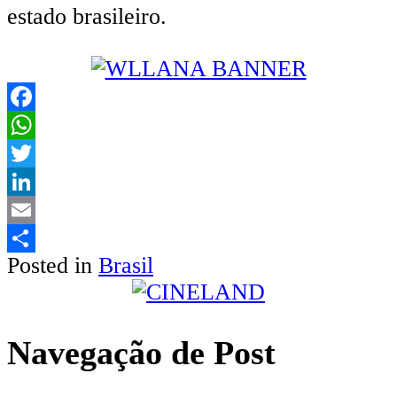
estado brasileiro.
Facebook
WhatsApp
Twitter
LinkedIn
Email
Posted in
Brasil
Share
Navegação de Post