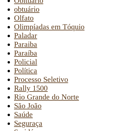
Obituário
obtuário
Olfato
Olimpíadas em Tóquio
Paladar
Paraiba
Paraíba
Policial
Política
Processo Seletivo
Rally 1500
Rio Grande do Norte
São João
Saúde
Seguraça