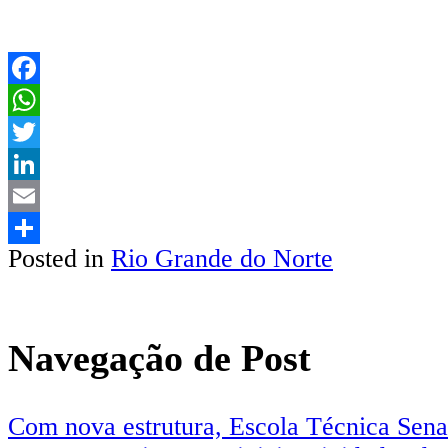
Facebook
WhatsApp
Twitter
LinkedIn
Email
Posted in
Rio Grande do Norte
Share
Navegação de Post
Com nova estrutura, Escola Técnica Senac