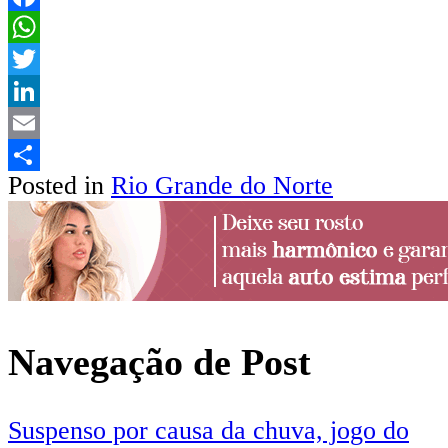
Facebook
WhatsApp
Twitter
LinkedIn
Email
Posted in
Rio Grande do Norte
Share
Navegação de Post
Suspenso por causa da chuva, jogo do