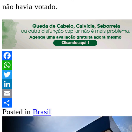
não havia votado.
Facebook
WhatsApp
Twitter
LinkedIn
Email
Posted in
Brasil
Share