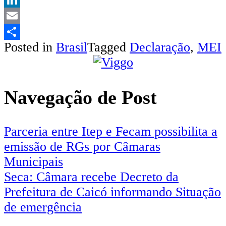
LinkedIn
Email
Posted in
Brasil
Tagged
Declaração
,
MEI
Share
Navegação de Post
Parceria entre Itep e Fecam possibilita a
emissão de RGs por Câmaras
Municipais
Seca: Câmara recebe Decreto da
Prefeitura de Caicó informando Situação
de emergência