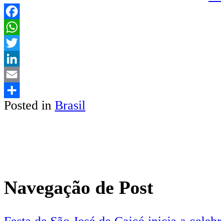
Facebook
WhatsApp
Twitter
LinkedIn
Email
Posted in
Brasil
Share
Navegação de Post