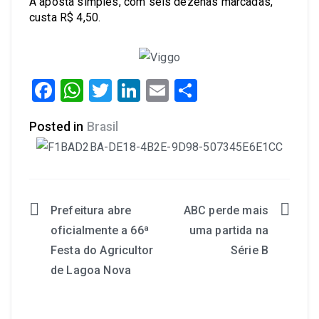
A aposta simples, com seis dezenas marcadas,
custa R$ 4,50.
Facebook
WhatsApp
Twitter
LinkedIn
Email
Share
Posted in
Brasil
Prefeitura abre
ABC perde mais
oficialmente a 66ª
uma partida na
Festa do Agricultor
Série B
de Lagoa Nova