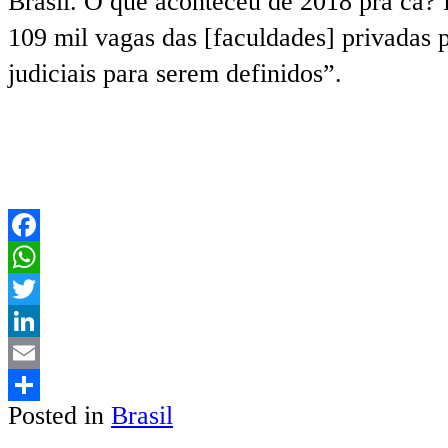
Brasil. O que aconteceu de 2018 pra cá? 
109 mil vagas das [faculdades] privadas 
judiciais para serem definidos”.
Facebook
WhatsApp
Twitter
LinkedIn
Email
Posted in
Brasil
Share