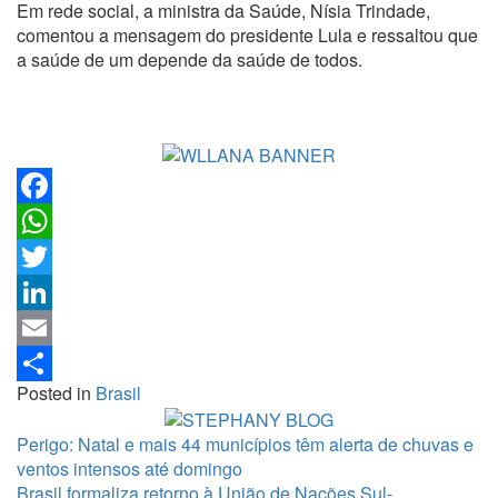
Em rede social, a ministra da Saúde, Nísia Trindade,
comentou a mensagem do presidente Lula e ressaltou que
a saúde de um depende da saúde de todos.
Facebook
WhatsApp
Twitter
LinkedIn
Email
Posted in
Brasil
Share
Perigo: Natal e mais 44 municípios têm alerta de chuvas e
ventos intensos até domingo
Brasil formaliza retorno à União de Nações Sul-