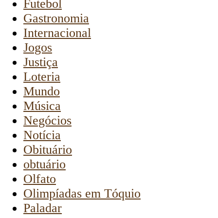
Futebol
Gastronomia
Internacional
Jogos
Justiça
Loteria
Mundo
Música
Negócios
Notícia
Obituário
obtuário
Olfato
Olimpíadas em Tóquio
Paladar