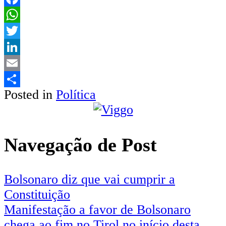
Facebook
WhatsApp
Twitter
LinkedIn
Email
Posted in
Política
Share
Navegação de Post
Bolsonaro diz que vai cumprir a
Constituição
Manifestação a favor de Bolsonaro
chega ao fim no Tirol no início desta