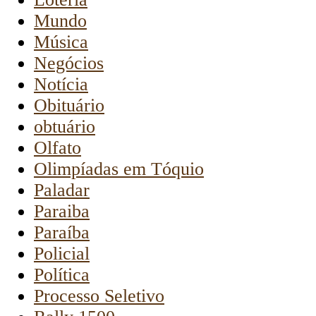
Mundo
Música
Negócios
Notícia
Obituário
obtuário
Olfato
Olimpíadas em Tóquio
Paladar
Paraiba
Paraíba
Policial
Política
Processo Seletivo