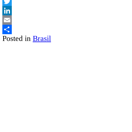
WhatsApp
Twitter
LinkedIn
Email
Posted in
Brasil
Share