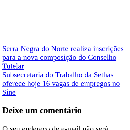
Navegação
Serra Negra do Norte realiza inscrições
para a nova composição do Conselho
de
Tutelar
Post
Subsecretaria do Trabalho da Sethas
oferece hoje 16 vagas de empregos no
Sine
Deixe um comentário
O seu endereço de e-mail não será