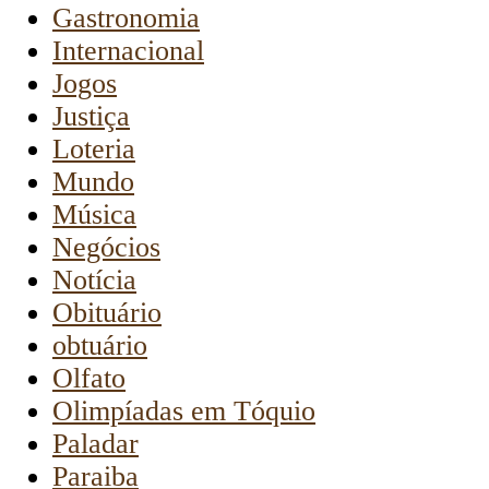
Gastronomia
Internacional
Jogos
Justiça
Loteria
Mundo
Música
Negócios
Notícia
Obituário
obtuário
Olfato
Olimpíadas em Tóquio
Paladar
Paraiba