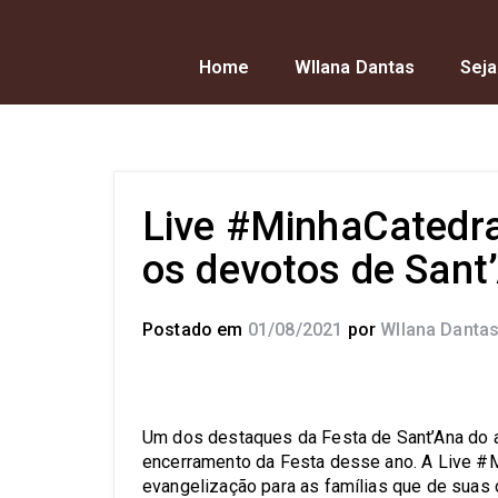
Home
Wllana Dantas
Seja
Live #MinhaCatedr
os devotos de Sant
Postado em
01/08/2021
por
Wllana Danta
Um dos destaques da Festa de Sant’Ana do 
encerramento da Festa desse ano. A Live #
evangelização para as famílias que de suas 