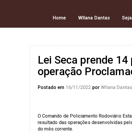
Home
Wllana Dantas
Seja
Lei Seca prende 14
operação Proclama
Postado em
16/11/2022
por
Wllana Danta
O Comando de Policiamento Rodoviário Estad
resultado das operações desenvolvidas pela
do mês corrente.