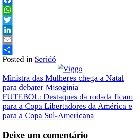
Facebook
WhatsApp
Twitter
LinkedIn
Email
Posted in
Seridó
Share
Navegação
Ministra das Mulheres chega a Natal
para debater Misoginia
de
FUTEBOL: Destaques da rodada ficam
Post
para a Copa Libertadores da América e
para a Copa Sul-Americana
Deixe um comentário