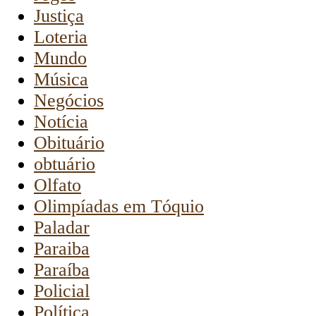
Justiça
Loteria
Mundo
Música
Negócios
Notícia
Obituário
obtuário
Olfato
Olimpíadas em Tóquio
Paladar
Paraiba
Paraíba
Policial
Política