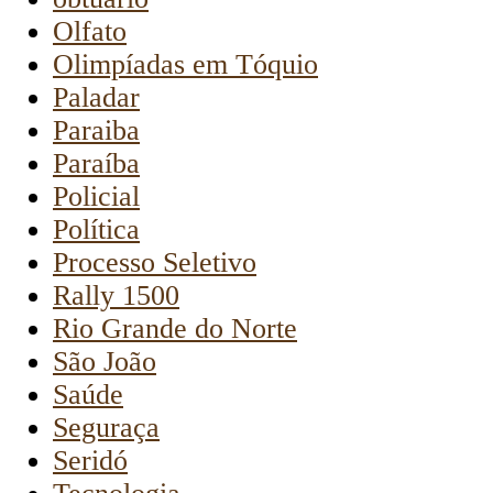
Olfato
Olimpíadas em Tóquio
Paladar
Paraiba
Paraíba
Policial
Política
Processo Seletivo
Rally 1500
Rio Grande do Norte
São João
Saúde
Seguraça
Seridó