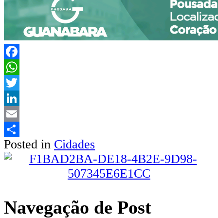
Facebook
WhatsApp
Twitter
LinkedIn
Email
Posted in
Cidades
Share
Navegação de Post