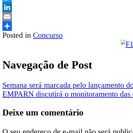
Twitter
LinkedIn
Email
Posted in
Concurso
Share
Navegação de Post
Semana será marcada pelo lançamento d
EMPARN discutirá o monitoramento das ch
Deixe um comentário
O seu endereço de e-mail não será public