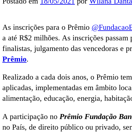
Postado em
18/05/2021
por
Wllana Danta
As inscrições para o Prêmio
@Fundacao
a até R$2 milhões.⁣ As inscrições passam 
finalistas, julgamento das vencedoras e p
Prêmio
.
Realizado a cada dois anos, o Prêmio tem p
aplicadas, implementadas em âmbito local,
alimentação, educação, energia, habitação
A participação no
Prêmio Fundação Ban
no País, de direito público ou privado, se