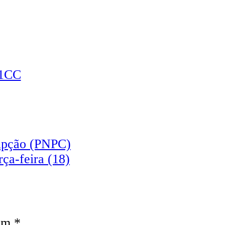
rupção (PNPC)
ça-feira (18)
com
*