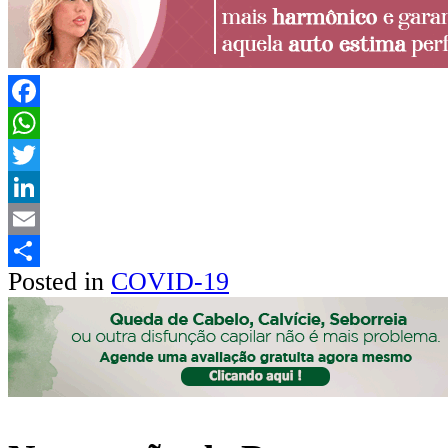
Facebook
WhatsApp
Twitter
LinkedIn
Email
Posted in
COVID-19
Share