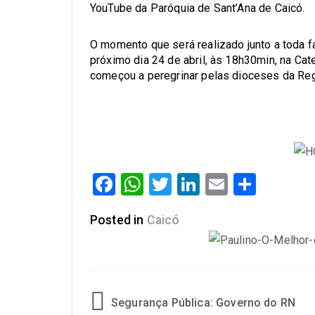
YouTube da Paróquia de Sant’Ana de Caicó.
O momento que será realizado junto a toda f
próximo dia 24 de abril, às 18h30min, na Ca
começou a peregrinar pelas dioceses da Re
Facebook
WhatsApp
Twitter
LinkedIn
Email
Share
Posted in
Caicó
Segurança Pública: Governo do RN