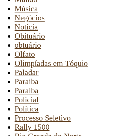
Música
Negócios
Notícia
Obituário
obtuário
Olfato
Olimpíadas em Tóquio
Paladar
Paraiba
Paraíba
Policial
Política
Processo Seletivo
Rally 1500