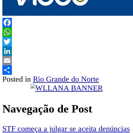
Facebook
WhatsApp
Twitter
LinkedIn
Email
Posted in
Rio Grande do Norte
Share
Navegação de Post
STF começa a julgar se aceita denúncias