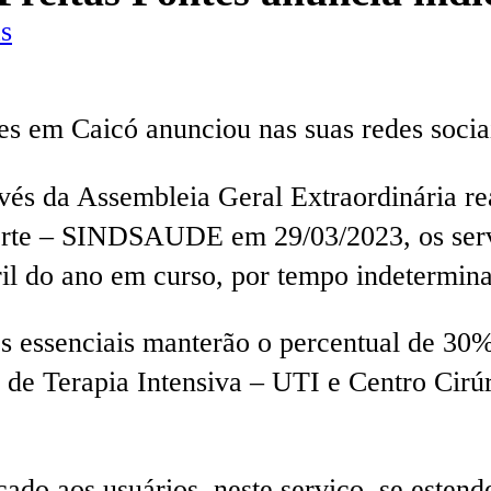
s
es em Caicó anunciou nas suas redes socia
vés da Assembleia Geral Extraordinária re
rte – SINDSAUDE em 29/03/2023, os serv
ril do ano em curso, por tempo indetermin
os essenciais manterão o percentual de 30
e de Terapia Intensiva – UTI e Centro Cirú
ado aos usuários, neste serviço, se estend