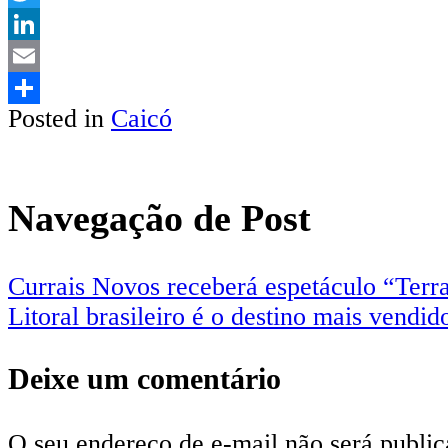
Twitter
LinkedIn
Email
Posted in
Caicó
Share
Navegação de Post
Currais Novos receberá espetáculo “Terra
Litoral brasileiro é o destino mais vendi
Deixe um comentário
O seu endereço de e-mail não será public