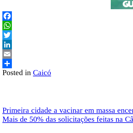
Facebook
WhatsApp
Twitter
LinkedIn
Email
Posted in
Caicó
Share
Primeira cidade a vacinar em massa ence
Mais de 50% das solicitações feitas na 