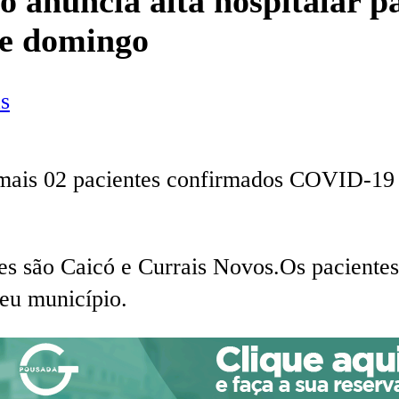
ó anuncia alta hospitalar p
te domingo
s
mais 02 pacientes confirmados COVID-19 t
s são Caicó e Currais Novos.Os pacientes
seu município.