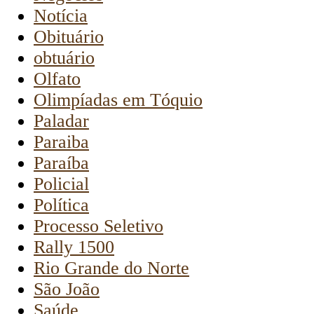
Notícia
Obituário
obtuário
Olfato
Olimpíadas em Tóquio
Paladar
Paraiba
Paraíba
Policial
Política
Processo Seletivo
Rally 1500
Rio Grande do Norte
São João
Saúde