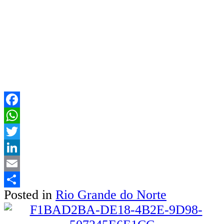
Facebook
WhatsApp
Twitter
LinkedIn
Email
Posted in
Rio Grande do Norte
Share