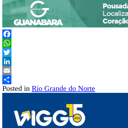
Facebook
WhatsApp
Twitter
LinkedIn
Email
Posted in
Rio Grande do Norte
Share