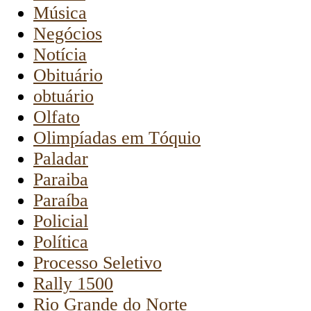
Música
Negócios
Notícia
Obituário
obtuário
Olfato
Olimpíadas em Tóquio
Paladar
Paraiba
Paraíba
Policial
Política
Processo Seletivo
Rally 1500
Rio Grande do Norte