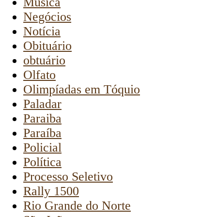
Música
Negócios
Notícia
Obituário
obtuário
Olfato
Olimpíadas em Tóquio
Paladar
Paraiba
Paraíba
Policial
Política
Processo Seletivo
Rally 1500
Rio Grande do Norte