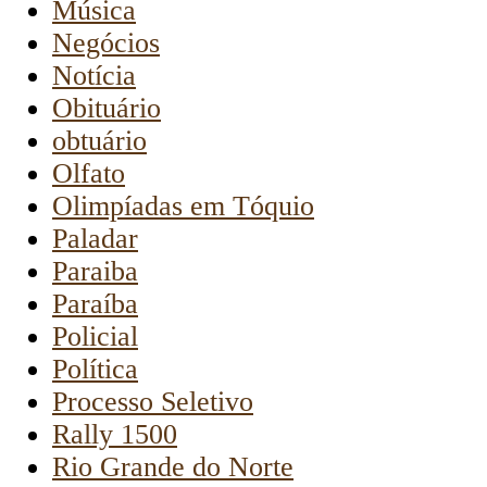
Música
Negócios
Notícia
Obituário
obtuário
Olfato
Olimpíadas em Tóquio
Paladar
Paraiba
Paraíba
Policial
Política
Processo Seletivo
Rally 1500
Rio Grande do Norte