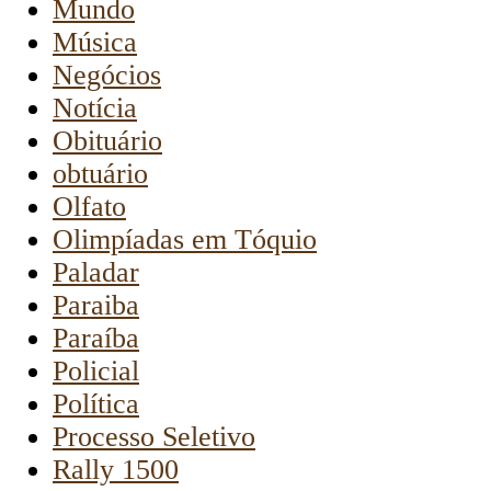
Mundo
Música
Negócios
Notícia
Obituário
obtuário
Olfato
Olimpíadas em Tóquio
Paladar
Paraiba
Paraíba
Policial
Política
Processo Seletivo
Rally 1500