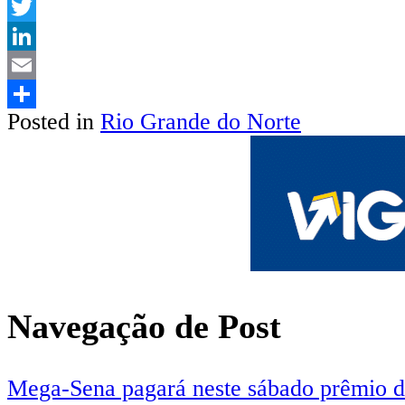
WhatsApp
Twitter
LinkedIn
Email
Posted in
Rio Grande do Norte
Share
Navegação de Post
Mega-Sena pagará neste sábado prêmio d