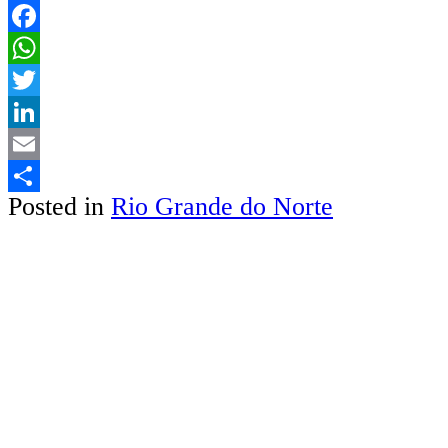
Facebook
WhatsApp
Twitter
LinkedIn
Email
Posted in
Rio Grande do Norte
Share