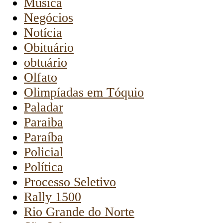
Música
Negócios
Notícia
Obituário
obtuário
Olfato
Olimpíadas em Tóquio
Paladar
Paraiba
Paraíba
Policial
Política
Processo Seletivo
Rally 1500
Rio Grande do Norte