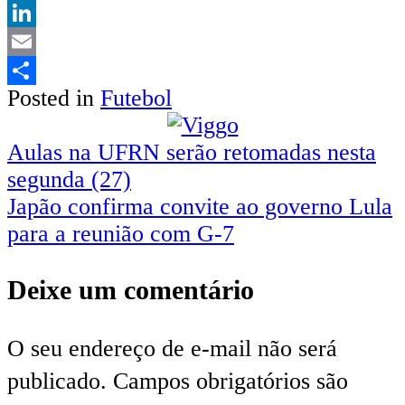
Twitter
LinkedIn
Email
Posted in
Futebol
Share
Navegação
Aulas na UFRN serão retomadas nesta
segunda (27)
de
Japão confirma convite ao governo Lula
Post
para a reunião com G-7
Deixe um comentário
O seu endereço de e-mail não será
publicado.
Campos obrigatórios são