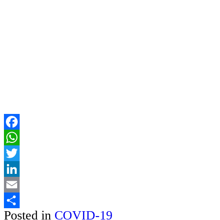
Facebook
WhatsApp
Twitter
LinkedIn
Email
Posted in
COVID-19
Share