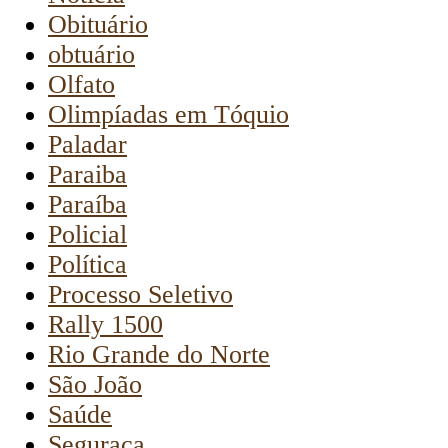
Obituário
obtuário
Olfato
Olimpíadas em Tóquio
Paladar
Paraiba
Paraíba
Policial
Política
Processo Seletivo
Rally 1500
Rio Grande do Norte
São João
Saúde
Seguraça