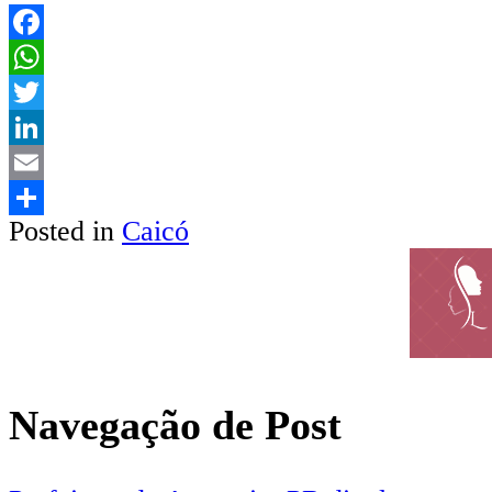
Facebook
WhatsApp
Twitter
LinkedIn
Email
Posted in
Caicó
Share
Navegação de Post