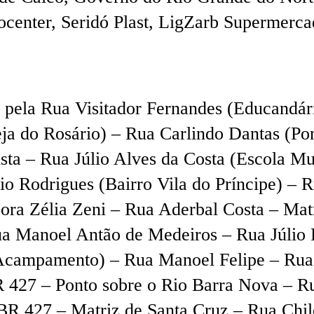
ocenter, Seridó Plast, LigZarb Supermerca
pela Rua Visitador Fernandes (Educandári
eja do Rosário) – Rua Carlindo Dantas (
ista – Rua Júlio Alves da Costa (Escola M
io Rodrigues (Bairro Vila do Príncipe) – R
ora Zélia Zeni – Rua Aderbal Costa – Mat
ua Manoel Antão de Medeiros – Rua Júlio 
Acampamento) – Rua Manoel Felipe – Rua 
R 427 – Ponto sobre o Rio Barra Nova – Ru
 BR 427 – Matriz de Santa Cruz – Rua Chil