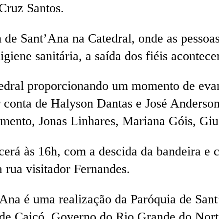
Cruz Santos.
m de Sant’Ana na Catedral, onde as pessoas
iene sanitária, a saída dos fiéis acontecer
edral proporcionando um momento de evang
r conta de Halyson Dantas e José Anderson
mento, Jonas Linhares, Mariana Góis, Giu
erá às 16h, com a descida da bandeira e 
 rua visitador Fernandes.
t’Ana é uma realização da Paróquia de Sa
 de Caicó, Governo do Rio Grande do Nor