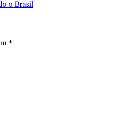
do o Brasil
com
*