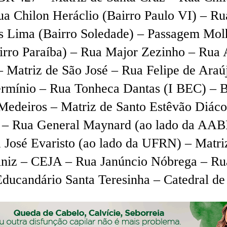
Rua Chilon Heráclio (Bairro Paulo VI) – R
s Lima (Bairro Soledade) – Passagem Mol
airro Paraíba) – Rua Major Zezinho – Rua 
Matriz de São José – Rua Felipe de Araújo
Hermínio – Rua Tonheca Dantas (I BEC) – 
Medeiros – Matriz de Santo Estêvão Diác
) – Rua General Maynard (ao lado da AABB
a José Evaristo (ao lado da UFRN) – Matri
iniz – CEJA – Rua Janúncio Nóbrega – Ru
ducandário Santa Teresinha – Catedral de