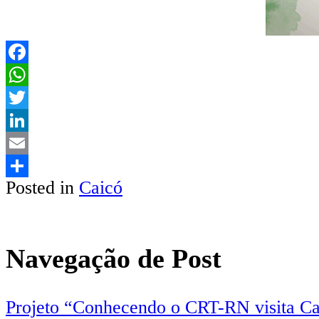
Facebook
WhatsApp
Twitter
LinkedIn
Email
Posted in
Caicó
Share
Navegação de Post
Projeto “Conhecendo o CRT-RN visita Ca