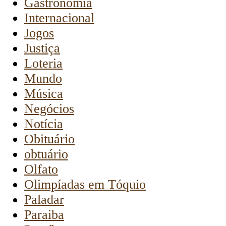
Gastronomia
Internacional
Jogos
Justiça
Loteria
Mundo
Música
Negócios
Notícia
Obituário
obtuário
Olfato
Olimpíadas em Tóquio
Paladar
Paraiba