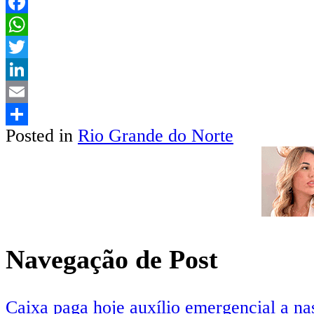
Facebook
WhatsApp
Twitter
LinkedIn
Email
Posted in
Rio Grande do Norte
Share
Navegação de Post
Caixa paga hoje auxílio emergencial a n