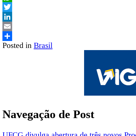
WhatsApp
Twitter
LinkedIn
Email
Posted in
Brasil
Share
Navegação de Post
UFCG divulga abertura de três novos Pro