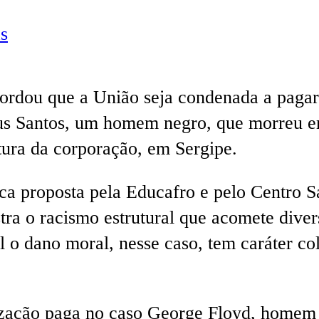
s
cordou que a União seja condenada a paga
sus Santos, um homem negro, que morreu e
atura da corporação, em Sergipe.
lica proposta pela Educafro e pelo Centro 
ra o racismo estrutural que acomete diversa
l o dano moral, nesse caso, tem caráter c
zação paga no caso George Floyd, homem n