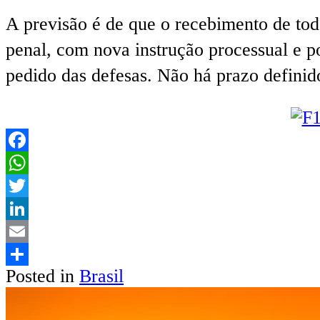
A previsão é de que o recebimento de toda
penal, com nova instrução processual e p
pedido das defesas. Não há prazo definido
Facebook
WhatsApp
Twitter
LinkedIn
Email
Posted in
Brasil
Share