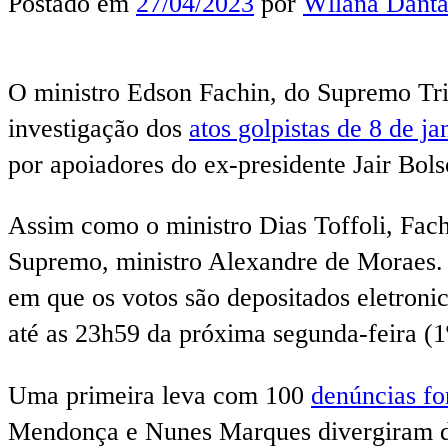
Postado em
27/04/2023
por
Wllana Danta
O ministro Edson Fachin, do Supremo Trib
investigação dos
atos golpistas de 8 de ja
por apoiadores do ex-presidente Jair Bols
Assim como o ministro Dias Toffoli, Fach
Supremo, ministro Alexandre de Moraes. 
em que os votos são depositados eletroni
até as 23h59 da próxima segunda-feira (1
Uma primeira leva com 100
denúncias fo
Mendonça e Nunes Marques divergiram do