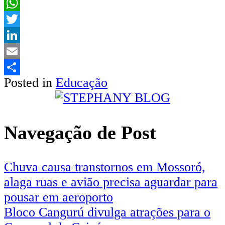
Facebook
WhatsApp
Twitter
LinkedIn
Email
Posted in
Educação
Share
Navegação de Post
Chuva causa transtornos em Mossoró,
alaga ruas e avião precisa aguardar para
pousar em aeroporto
Bloco Cangurú divulga atrações para o