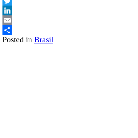
WhatsApp
Twitter
LinkedIn
Email
Posted in
Brasil
Share